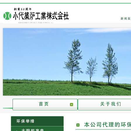
大分県の創業50年を誇る小代築炉工業株式会社